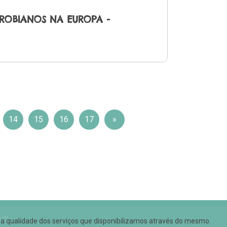
CROBIANOS NA EUROPA -
14
15
16
17
»
ia
ar a qualidade dos serviços que disponibilizamos através do mesmo.