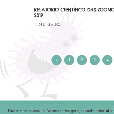
RELATÓRIO CIENTÍFICO DAS ZOON
2019
03 janeiro, 2021
«
1
2
3
4
Sociedade de Infeciologia Pedi
Este site utiliza cookies. De uma forma geral, os cookies são uti