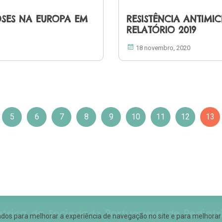
OSES NA EUROPA EM
RESISTÊNCIA ANTIMI
RELATÓRIO 2019
18 novembro, 2020
5
6
7
8
9
10
11
12
13
átrica da Sociedade Portuguesa de Pediatr
lizados para melhorar a experiência de navegação no site e para melhor