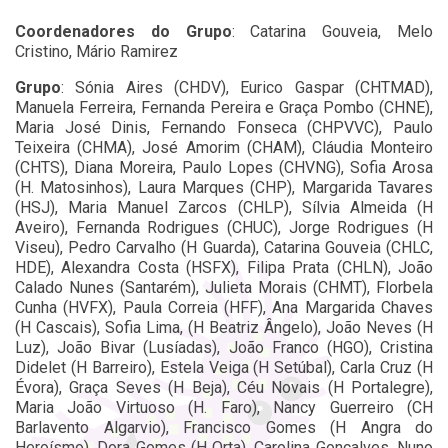
Coordenadores do Grupo
: Catarina Gouveia, Melo
Cristino, Mário Ramirez
Grupo
: Sónia Aires (CHDV), Eurico Gaspar (CHTMAD),
Manuela Ferreira, Fernanda Pereira e Graça Pombo (CHNE),
Maria José Dinis, Fernando Fonseca (CHPVVC), Paulo
Teixeira (CHMA), José Amorim (CHAM), Cláudia Monteiro
(CHTS), Diana Moreira, Paulo Lopes (CHVNG), Sofia Arosa
(H. Matosinhos), Laura Marques (CHP), Margarida Tavares
(HSJ), Maria Manuel Zarcos (CHLP), Sílvia Almeida (H
Aveiro), Fernanda Rodrigues (CHUC), Jorge Rodrigues (H
Viseu), Pedro Carvalho (H Guarda), Catarina Gouveia (CHLC,
HDE), Alexandra Costa (HSFX), Filipa Prata (CHLN), João
Calado Nunes (Santarém), Julieta Morais (CHMT), Florbela
Cunha (HVFX), Paula Correia (HFF), Ana Margarida Chaves
(H Cascais), Sofia Lima, (H Beatriz Ângelo), João Neves (H
Luz), João Bivar (Lusíadas), João Franco (HGO), Cristina
Didelet (H Barreiro), Estela Veiga (H Setúbal), Carla Cruz (H
Évora), Graça Seves (H Beja), Céu Novais (H Portalegre),
Maria João Virtuoso (H. Faro), Nancy Guerreiro (CH
Barlavento Algarvio), Francisco Gomes (H Angra do
Heroísmo), Dora Gomes (H Orta), Carolina Gonçalves, Nuno