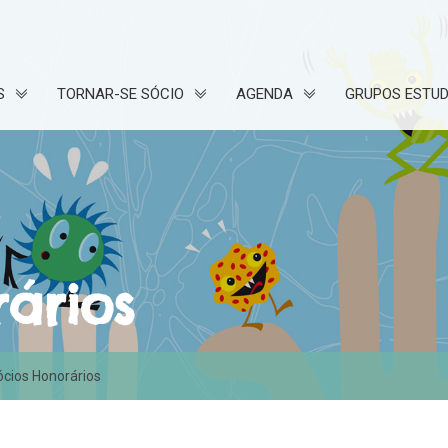
S
TORNAR-SE SÓCIO
AGENDA
GRUPOS ESTU
ários
ócios Honorários