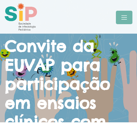
Convite da
EUVAP para
participação
em ensaios
clínicos com