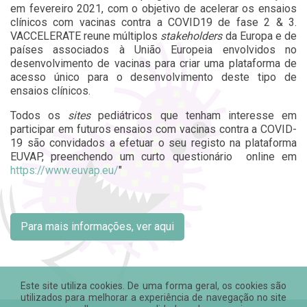
em fevereiro 2021, com o objetivo de acelerar os ensaios
clínicos com vacinas contra a COVID19 de fase 2 & 3.
VACCELERATE reune múltiplos
stakeholders
da Europa e de
países associados à União Europeia envolvidos no
desenvolvimento de vacinas para criar uma plataforma de
acesso único para o desenvolvimento deste tipo de
ensaios clínicos.
Todos os
sites
pediátricos que tenham interesse em
participar em futuros ensaios com vacinas contra a COVID-
19 são convidados a efetuar o seu registo na plataforma
EUVAP, preenchendo um curto questionário online em
https://www.euvap.eu/
"
Para mais informações, ver aqui
Este site utiliza cookies. De uma forma geral, os cookies são
utilizados para melhorar a experiência de navegação no site